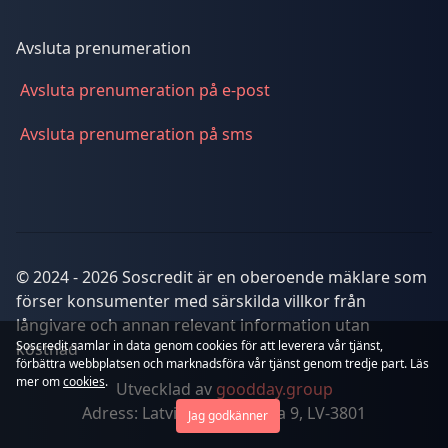
Avsluta prenumeration
Avsluta prenumeration på e-post
Avsluta prenumeration på sms
© 2024 - 2026 Soscredit är en oberoende mäklare som
förser konsumenter med särskilda villkor från
långivare och annan relevant information utan
Soscredit samlar in data genom cookies för att leverera vår tjänst,
kostnad
förbättra webbplatsen och marknadsföra vår tjänst genom tredje part. Läs
mer om
cookies
.
Utvecklad av
goodday.group
Adress: Latvia, Saldus, Liela 9, LV-3801
Jag godkänner